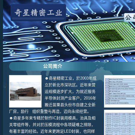
公司简介
☻奇星精密工业，於2003年成
立於新北市深坑区。近年来营
运规模逐步扩大，为就近服务
半导体封测产业客户，2016年
搬迁苗栗县头份市自建之全新
厂房，励行 组织重整与再造，迈向永续经营。
☻奇星多年来专精於制作IC封装用模具，治具及相
关零组件等，并对於压模流程中各项疑难之排除，
有著丰富的经验。近年来更跨足LED封装，也同样