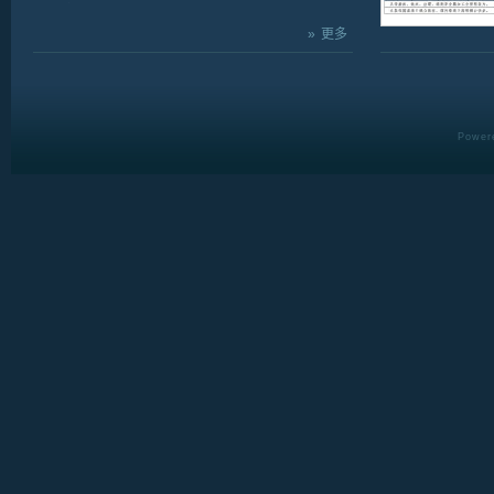
获得客户极大的肯定。
☻品质认证 :..
»
更多
Powere